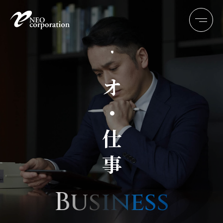
News
ネオ・最新
ネオ・仕事
Message
メッセージ
Business
ネオ・仕事
Culture
ネオ・環境
Company
ネオ・会社
Data
ネオ・数字
B
u
s
i
n
e
s
s
Story
ネオ・社員
JobList
ネオ・募集