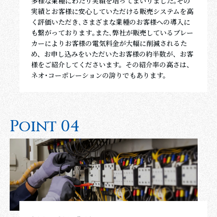
多様な業種にわたり実績を培ってまいりました｡その
実績とお客様に安心していただける販売システムを高
く評価いただき､さまざまな業種のお客様への導入に
も繋がっております｡また､弊社が販売しているブレー
カーによりお客様の電気料金が大幅に削減されるた
め、お申し込みをいただいたお客様の約半数が、お客
様をご紹介してくださいます。その紹介率の高さは、
ネオ･コーポレーションの誇りでもあります。
P
o
i
n
t
0
4