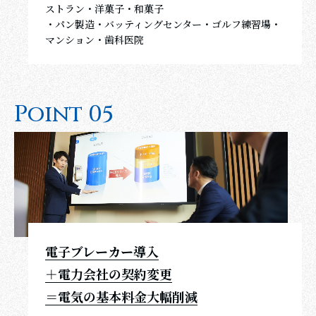
ストラン・洋菓子・和菓子
・パン製造・バッティングセンター・ゴルフ練習場・
マンション・歯科医院
P
o
i
n
t
0
5
電子ブレーカー導入
＋電力会社の契約変更
＝電気の基本料金大幅削減