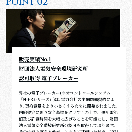
P
o
i
n
t
0
2
販売実績No.1
財団法人電気安全環境研究所
認可取得 電子ブレーカー
弊社の電子ブレーカー(ネオコントロールシステム
「N-EBシリーズ」)は､電力会社の主開閉器契約によ
り､契約容量をより小さくするために開発されました｡
内線規定に則り安全基準をクリアした上で、遮断電流
値及び許容時間を大幅に広げることを可能にし、財団
法人電気安全環境研究所の認可も取得しております。
その性能の高さとサポート力をご評価いただき、2026