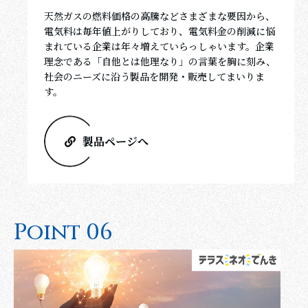
天然ガスの燃料価格の高騰などさまざまな要因から、
電気料は毎年値上がりしており、電気料金の削減に悩
まれている企業は年々増えていらっしゃいます。企業
理念である「自他とは他理なり」の言葉を胸に刻み、
社会のニーズに沿う製品を開発・販売してまいりま
す。
製品ページへ
P
o
i
n
t
0
6