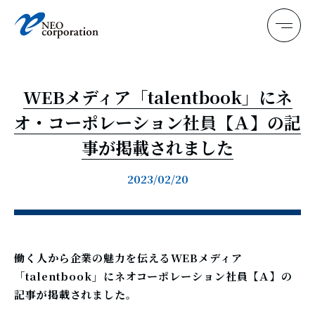
News
ネオ・最新
WEBメディア「talentbook」にネ
Message
メッセージ
オ・コーポレーション社員【Ａ】の記
Business
事が掲載されました
ネオ・仕事
Culture
ネオ・環境
2023/02/20
Company
ネオ・会社
Data
ネオ・数字
働く人から企業の魅力を伝えるWEBメディア
Story
「talentbook」にネオコーポレーション社員【Ａ】の
ネオ・社員
記事が掲載されました。
JobList
ネオ・募集