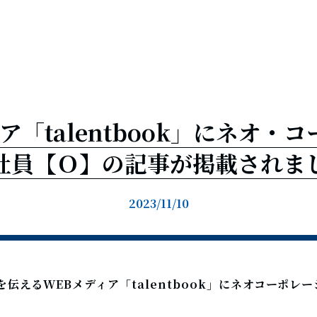
Message
・最新
ア「talentbook」にネオ・
社員【Ｏ】の記事が掲載されま
Culture
ネオ・仕事
2023/11/10
y
Data
ネオ・会社
ネオ・
伝えるWEBメディア「talentbook」にネオコーポレ
JobList
・社員
ネ