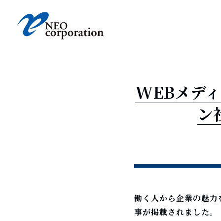
News
ネオ
WEBメディ
ン
Business
Compan
働く人から企業の魅力を
Story
ネオ
事が掲載されました。