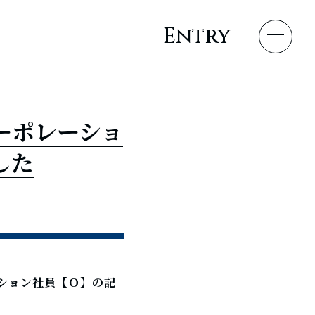
Entry
メッセージ
コーポレーショ
した
ネオ・環境
数字
ーション社員【Ｏ】の記
オ・募集